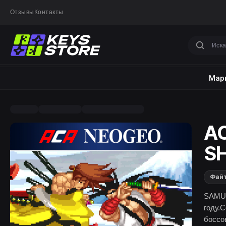
Отзывы
Контакты
Марк
A
S
Фай
SAMUR
году.
боссов! Вы не можете упустить эту возможность одн