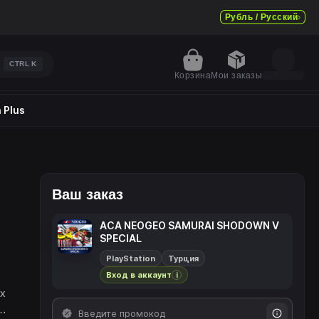
Рубль / Русский
CTRL
K
Корзина
Мои заказы
 Plus
Ваш заказ
ACA NEOGEO SAMURAI SHODOWN V
SPECIAL
PlayStation
Турция
Вход в аккаунт
i
ых