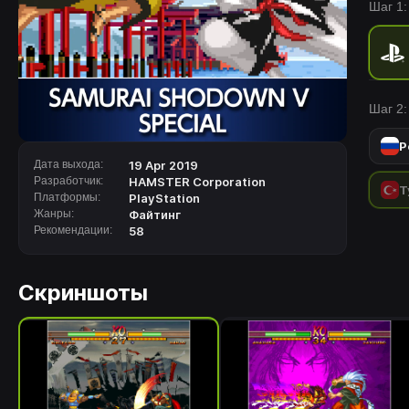
Шаг 1:
своих
NEOGE
NEOGE
сложн
отобра
Шаг 2:
со вс
шедев
Р
основ
Дата выхода:
19 Apr 2019
верси
Разработчик:
HAMSTER Corporation
Т
могут
Платформы:
PlayStation
Жанры:
Файтинг
Рекомендации:
58
Скриншоты