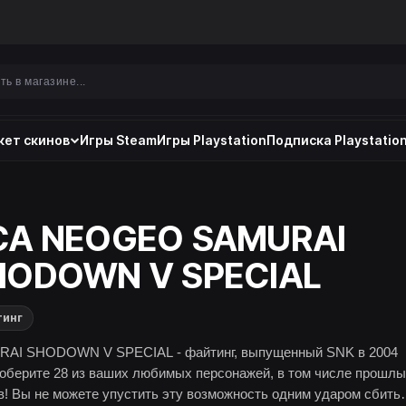
ет скинов
Игры Steam
Игры Playstation
Подписка Playstation
CA NEOGEO SAMURAI
HODOWN V SPECIAL
тинг
AI SHODOWN V SPECIAL - файтинг, выпущенный SNK в 2004
Соберите 28 из ваших любимых персонажей, в том числе прошл
им ударом сбить