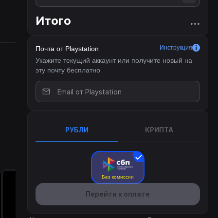
Итого
...
Инструкция
Почта от Playstation
гом
сь
Укажите текущий аккаунт или получите новый на
эту почту бесплатно
ей
РУБЛИ
КРИПТА
Без комиссии
Перейти к оплате