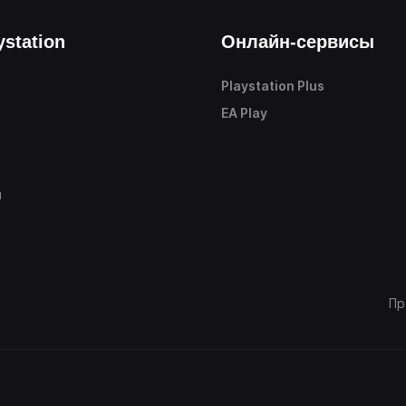
ystation
Онлайн-сервисы
Playstation Plus
е
EA Play
ы
Пр