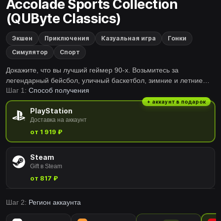
Accolade Sports Collection
(QUByte Classics)
Экшен
Приключения
Казуальная игра
Гонки
Симулятор
Спорт
Докажите, что вы лучший геймер 90-х. Возьмитесь за
легендарный бейсбол, уличный баскетбол, зимние и летние
Шаг 1:
Способ получения
виды спорта и попытайтесь победить в пяти исторических
играх: Hardball!, Hardball II, Hoops Shut Up And Jam!, Winter
+ аккаунт в подарок
PlayStation
Challenge и Summer Challenge.
Доставка на аккаунт
от 1 919 ₽
Steam
Gift в Steam
от 817 ₽
Шаг 2:
Регион аккаунта