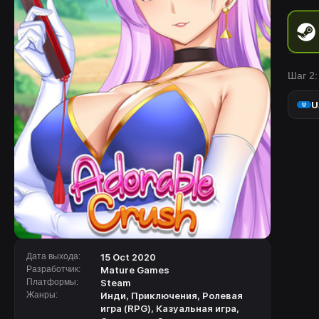
Шаг 2:
U
Дата выхода:
15 Oct 2020
Разработчик:
Mature Games
Платформы:
Steam
Жанры:
Инди
,
Приключения
,
Ролевая
игра (RPG)
,
Казуальная игра
,