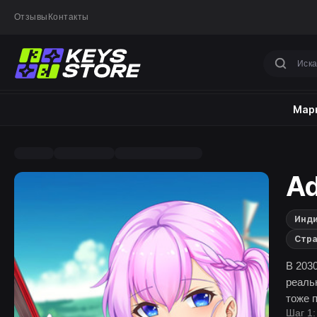
Отзывы
Контакты
Марк
Ad
Инд
Стра
В 203
реаль
тоже 
Шаг 1:
девуш