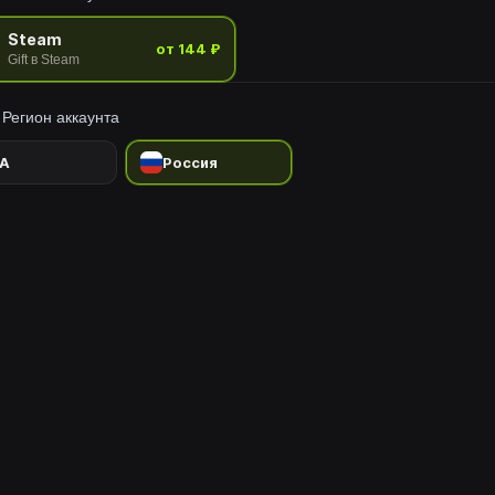
Steam
от 144 ₽
Gift в Steam
Регион аккаунта
A
Россия