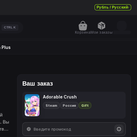
Рубль / Русский
CTRL
K
Корзина
Мои заказы
 Plus
Ваш заказ
Adorable Crush
Steam
Россия
Gift
ой
. Вы
тво