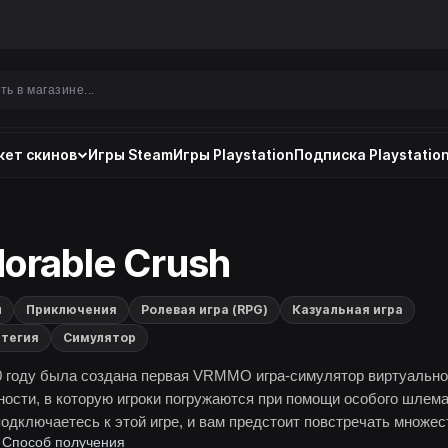
ет скинов
Игры Steam
Игры Playstation
Подписка Playstation
orable Crush
и
Приключения
Ролевая игра (RPG)
Казуальная игра
тегия
Симулятор
0 году была создана первая VRMMO игра-симулятор виртуальн
ности, в которую игроки погружаются при помощи особого шлема
подключаетесь к этой игре, и вам предстоит повстречать множес
Способ получения
ек и соблазнить их.