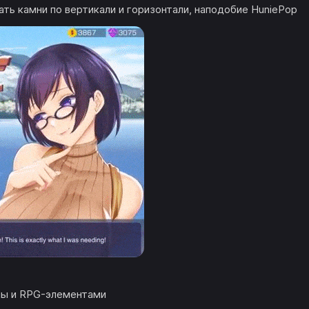
ать камни по вертикали и горизонтали, наподобие HuniePop
лы и RPG-элементами