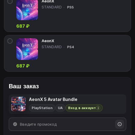
AeonX
STANDARD
PS5
687 ₽
AeonX
STANDARD
PS4
687 ₽
Ваш заказ
AeonX 5 Avatar Bundle
PlayStation
UA
Вход в аккаунт
i