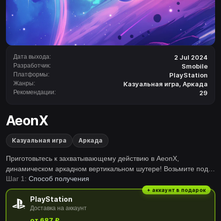
Дата выхода:
2 Jul 2024
Разработчик:
Smobile
Платформы:
PlayStation
Жанры:
Казуальная игра
,
Аркада
Рекомендации:
29
AeonX
Казуальная игра
Аркада
Приготовьтесь к захватывающему действию в AeonX,
динамическом аркадном вертикальном шутере! Возьмите под
Шаг 1:
Способ получения
контроль свой корабль, сражаясь с яростными аркадными
боссами и вражескими судами. Используйте точные
+ аккаунт в подарок
PlayStation
аналоговые стики для уклонения от входящего огня,
Доставка на аккаунт
одновременно нанося сокрушительные атаки с эффектами 2D-
от 687 ₽
частиц. Стратегически собирайте улучшения, чтобы усилить