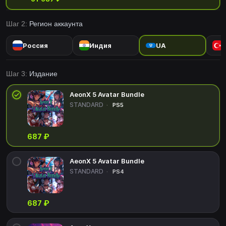
вооружение своего корабля и победить инопланетных врагов. С
захватывающими анимациями, сложными боссами и
Шаг 2:
Регион аккаунта
наградной системой прогрессии, AeonX предоставляет
непрерывное действие и волнение!
Россия
Индия
UA
Шаг 3:
Издание
AeonX 5 Avatar Bundle
STANDARD
PS5
687 ₽
AeonX 5 Avatar Bundle
STANDARD
PS4
687 ₽