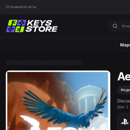
Отзывы
Контакты
Марк
Ae
Инд
Discov
Шаг 1: