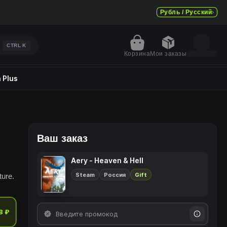
Рубль / Русский
CTRL
K
Корзина
Мои заказы
 Plus
Ваш заказ
Aery - Heaven & Hell
Steam
Россия
Gift
ture.
8 ₽