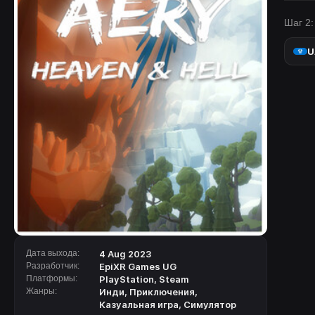
Шаг 2:
U
Дата выхода:
4 Aug 2023
Разработчик:
EpiXR Games UG
Платформы:
PlayStation
,
Steam
Жанры:
Инди
,
Приключения
,
Казуальная игра
,
Симулятор