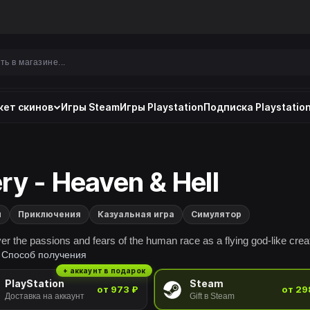
ет скинов
Игры Steam
Игры Playstation
Подписка Playstation
ry - Heaven & Hell
и
Приключения
Казуальная игра
Симулятор
er the passions and fears of the human race as a flying god-like crea
Способ получения
+ аккаунт в подарок
PlayStation
Steam
от 973 ₽
от 29
Доставка на аккаунт
Gift в Steam