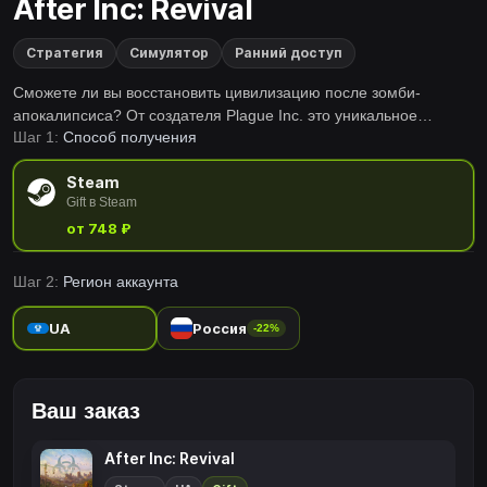
After Inc: Revival
Стратегия
Симулятор
Ранний доступ
Сможете ли вы восстановить цивилизацию после зомби-
апокалипсиса? От создателя Plague Inc. это уникальное
Шаг 1:
Способ получения
сочетание стратегической симуляции, survival-градостроителя
и «мини 4X». Стройте поселения, добывайте ресурсы и
Steam
формируйте общество, выводя человечество из тьмы.
Gift в Steam
от 748 ₽
Шаг 2:
Регион аккаунта
UA
Россия
-22%
Ваш заказ
After Inc: Revival