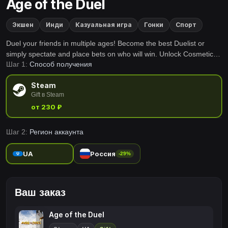
Age of the Duel
Экшен
Инди
Казуальная игра
Гонки
Спорт
Duel your friends in multiple ages! Become the best Duelist or
simply spectate and place bets on who will win. Unlock Cosmetics
Шаг 1:
Способ получения
by winning rounds or winning bets!
Steam
Gift в Steam
от 230 ₽
Шаг 2:
Регион аккаунта
UA
Россия
-29%
Ваш заказ
Age of the Duel