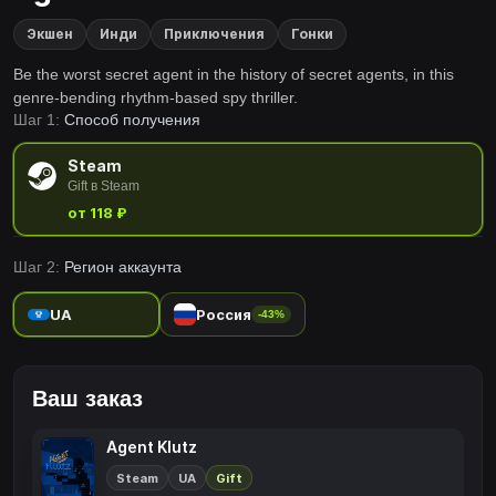
Экшен
Инди
Приключения
Гонки
Be the worst secret agent in the history of secret agents, in this
genre-bending rhythm-based spy thriller.
Шаг 1:
Способ получения
Steam
Gift в Steam
от 118 ₽
Шаг 2:
Регион аккаунта
UA
Россия
-43%
Ваш заказ
Agent Klutz
Steam
UA
Gift