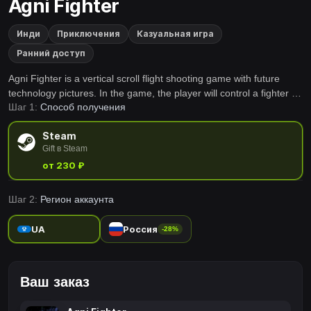
Agni Fighter
Инди
Приключения
Казуальная игра
Ранний доступ
Agni Fighter is a vertical scroll flight shooting game with future
technology pictures. In the game, the player will control a fighter to
Шаг 1:
Способ получения
fight over the city.
Steam
Gift в Steam
от 230 ₽
Шаг 2:
Регион аккаунта
UA
Россия
-28%
Ваш заказ