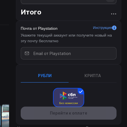
ите
Итого
...
ными
ы и
Инструкция
Почта от Playstation
в
Укажите текущий аккаунт или получите новый на
эту почту бесплатно
нных
телей
ры:
РУБЛИ
КРИПТА
рость
Без комиссии
е в
Перейти к оплате
ть
т.