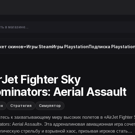
ет скинов
Игры Steam
Игры Playstation
Подписка Playstation
rJet Fighter Sky
minators: Aerial Assault
ен
Стратегия
Симулятор
ьтесь к захватывающему миру высоких полетов в «AirJet Fighter 
tors: Aerial Assault». Эта адреналиновая авиационная игра соче
егическую стрельбу и взрывной хаос, призывая игроков стать