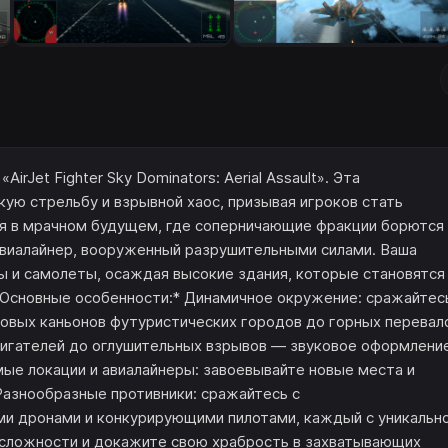
rJet Fighter Sky Dominators: Aerial Assault». Эта
кую стрельбу и взрывной хаос, призывая игроков стать
ся в мрачном будущем, где соперничающие фракции борются
авиалайнер, вооруженный разрушительными силами. Ваша
ы и самолеты, осаждая высокие здания, которые становятся
с.Основные особенности:* Динамичное окружение: сражайтес
новых каньонов футуристических городов до горных перевал
двигателей до оглушительных взрывов — звуковое оформлени
ые локации и авиалайнеры: завоевывайте новые места и
азнообразные противники: сражайтесь с
 дронами и конкурирующими пилотами, каждый с уникальн
 сложности и докажите свою храбрость в захватывающих