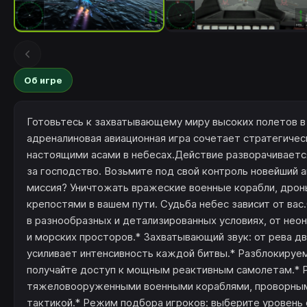
Об игре
Готовьтесь к захватывающему миру высоких полетов в «Ai
адреналиновая авиационная игра сочетает стратегичес
настоящими асами в небесах.Действие разворачивает
за господство. Возьмите под свой контроль новейший 
миссия? Уничтожать вражеские военные корабли, дрон
крепостями в вашем пути. Судьба небес зависит от ва
в разнообразных и детализированных условиях, от нео
и морских просторов.* Захватывающий звук: от рева 
усиливает интенсивность каждой битвы.* Разблокируем
получайте доступ к мощным реактивным самолетам.* Р
тяжеловооруженными военными кораблями, проворными
тактикой.* Режим подбора игроков: выберите уровень