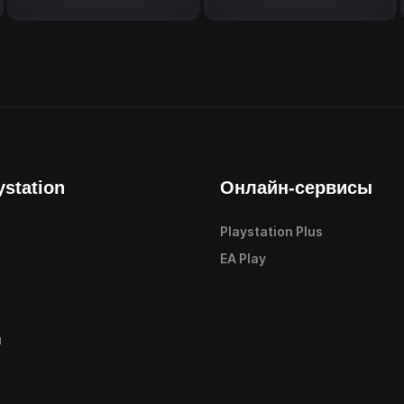
ystation
Онлайн-сервисы
Playstation Plus
е
EA Play
ы