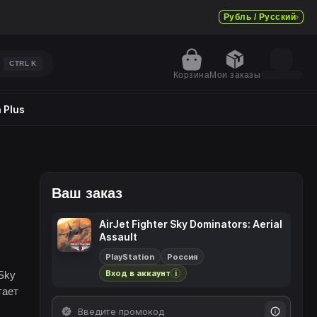
Рубль / Русский
CTRL
K
Корзина
Мои заказы
 Plus
Ваш заказ
AirJet Fighter Sky Dominators: Aerial
Assault
PlayStation
Россия
Вход в аккаунт
Sky
i
тает