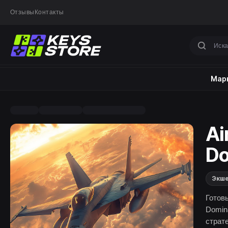
Отзывы
Контакты
Марк
Ai
Do
Экш
Готов
Domina
страт