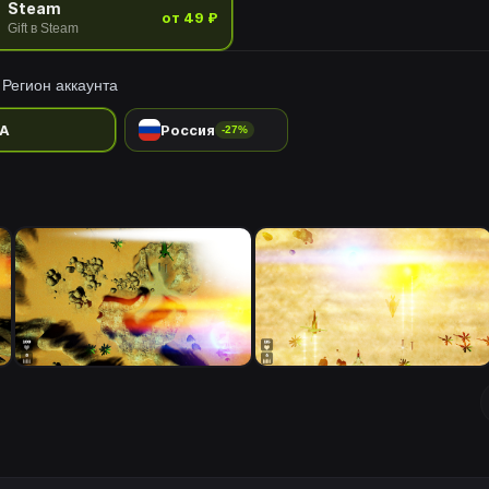
Steam
от 49 ₽
Gift в Steam
Регион аккаунта
A
Россия
-27%