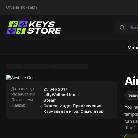
Отзывы
Контакты
Марк
Ai
Дата выхода:
25 Sep 2017
Разработчик:
LillyWelland Inc.
Экш
Платформы:
Steam
Жанры:
Экшен
,
Инди
,
Приключения
,
You ha
Казуальная игра
,
Симулятор
tempor
can us
Шаг 1:
power