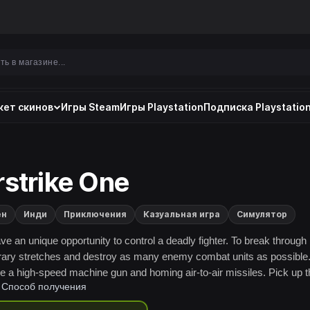
ет скинов
Игры Steam
Игры Playstation
Подписка Playstation
rstrike One
ен
Инди
Приключения
Казуальная игра
Симулятор
ve an unique opportunity to control a deadly fighter. To break through
ary stretches and destroy as many enemy combat units as possible
e a high-speed machine gun and homing air-to-air missiles. Pick up t
Способ получения
ups to add armor and ammo.