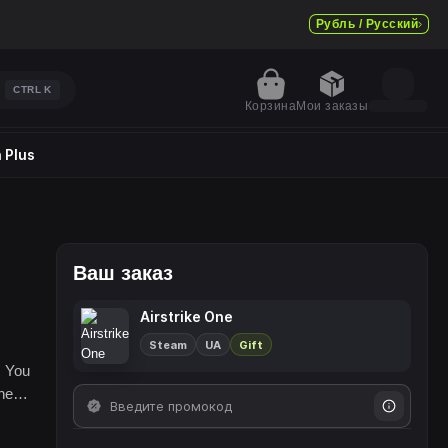
Рубль / Русский
CTRL
K
Корзина
Мои заказы
 Plus
Ваш заказ
Airstrike One
Steam
UA
Gift
. You
he