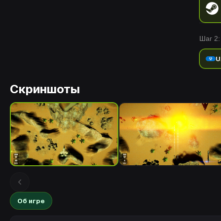
Шаг 2:
U
Скриншоты
Об игре