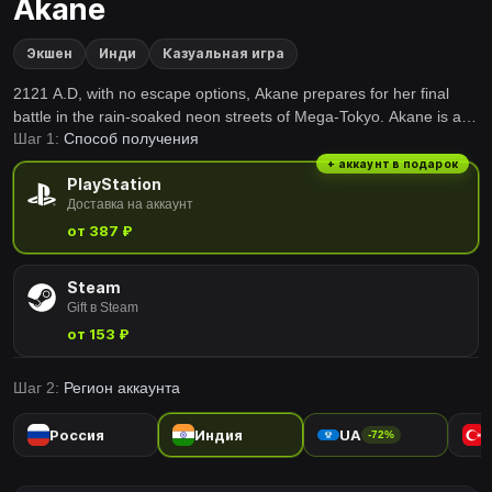
Akane
Экшен
Инди
Казуальная игра
2121 A.D, with no escape options, Akane prepares for her final
battle in the rain-soaked neon streets of Mega-Tokyo. Akane is an
Шаг 1:
Способ получения
arena arcade slasher. Take out as many yakuza as possible,
slashing and shooting in a one-hit-one-kill fight to the death.
+ аккаунт в подарок
PlayStation
Доставка на аккаунт
от 387 ₽
Steam
Gift в Steam
от 153 ₽
Шаг 2:
Регион аккаунта
Россия
Индия
UA
-72%