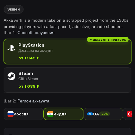
Экшен
Akka Arrh is a modern take on a scrapped project from the 1980s,
providing players with a fast-paced, addictive, arcade shooter
Шаг 1:
Способ получения
experience and psychedelic visuals. Protect your life rings as you
chain together combos and go for a high score!
+ аккаунт в подарок
PlayStation
Доставка на аккаунт
от 1 945 ₽
Steam
Gift в Steam
от 1 088 ₽
Шаг 2:
Регион аккаунта
Россия
Индия
UA
-30%