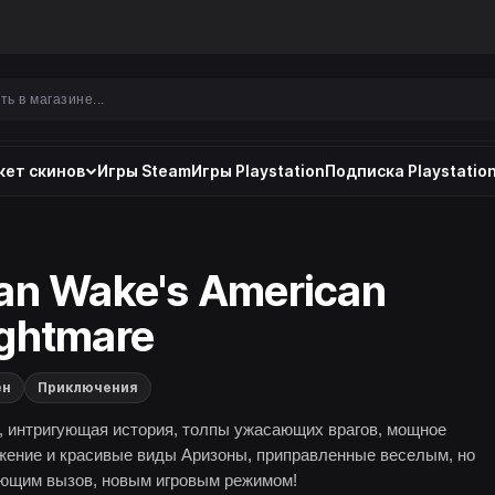
ет скинов
Игры Steam
Игры Playstation
Подписка Playstation
an Wake's American
ghtmare
ен
Приключения
, интригующая история, толпы ужасающих врагов, мощное
жение и красивые виды Аризоны, приправленные веселым, но
ющим вызов, новым игровым режимом!