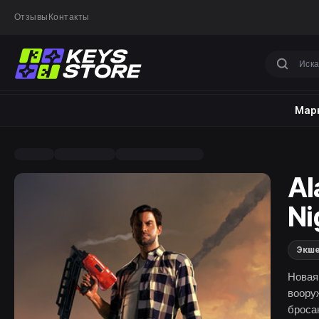
Отзывы
Контакты
Марк
Al
Ni
Экш
Новая
воору
броса