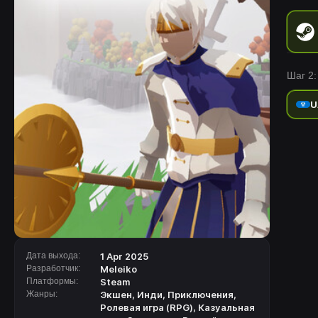
Шаг 2:
U
Дата выхода:
1 Apr 2025
Разработчик:
Meleiko
Платформы:
Steam
Жанры:
Экшен
,
Инди
,
Приключения
,
Ролевая игра (RPG)
,
Казуальная