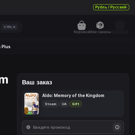
Рубль / Русский
CTRL
K
Корзина
Мои заказы
 Plus
om
Ваш заказ
Aldo: Memory of the Kingdom
Steam
UA
Gift