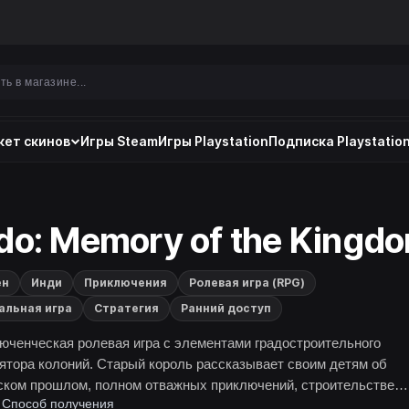
ет скинов
Игры Steam
Игры Playstation
Подписка Playstation
do: Memory of the Kingd
ен
Инди
Приключения
Ролевая игра (RPG)
альная игра
Стратегия
Ранний доступ
юченческая ролевая игра с элементами градостроительного
ятора колоний. Старый король рассказывает своим детям об
ском прошлом, полном отважных приключений, строительстве
Способ получения
евства и спасении своего поселения.