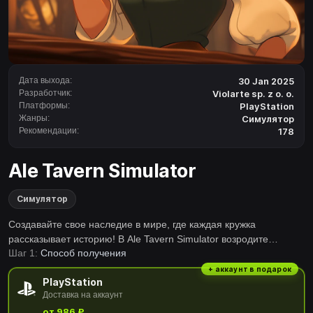
Дата выхода:
30 Jan 2025
Разработчик:
Violarte sp. z o. o.
Платформы:
PlayStation
Жанры:
Симулятор
Рекомендации:
178
Ale Tavern Simulator
Симулятор
Создавайте свое наследие в мире, где каждая кружка
рассказывает историю! В Ale Tavern Simulator возродите
Шаг 1:
Способ получения
легендарную таверну Ale & Tale из руин в богатства в огромном
фэнтезийном мире, где опасность подстерегает вас за
+ аккаунт в подарок
PlayStation
порогом, а приключения текут так же свободно, как и ваше
Доставка на аккаунт
лучшее пиво. Основные характеристики:Овладейте искусством
от 986 ₽
содержания таверны: готовьте сытные блюда, варите