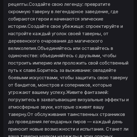
рецепты.Создайте свою легенду: превратите
скромную таверну в легендарное заведение, где
собираются герои и начинаются эпические
истории.Создайте свое убежище: спроектируйте и
настройте каждый уголок своей таверны, от
деревенского очарования до магического
великолепия.Объединяйтесь или оставайтесь в
одиночестве: объединяйтесь с друзьями, чтобы
построить империю или проложить свой собственный
путь к славе.Боритесь за выживание: овладейте
боевыми искусствами, чтобы защитить свою таверну
от бандитов, монстров и соперников, которые
угрожают вашему успеху.Живите фантазией:
погрузитесь в захватывающие визуальные эффекты и
атмосферные звуки, которые оживят вашу
таверну.От обслуживания таинственных странников
до проведения легендарных пиров — каждый день
приносит новые возможности и испытания. Станет ли
ваша таверна маяком надежды в этих опасных