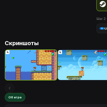
Шаг 2:
U
Скриншоты
Об игре