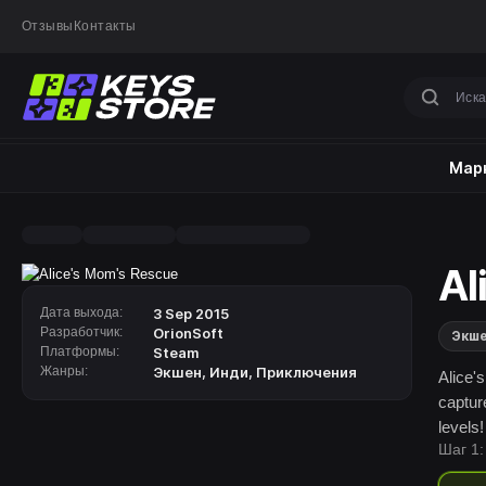
Отзывы
Контакты
Марк
Al
Дата выхода:
3 Sep 2015
Разработчик:
OrionSoft
Экш
Платформы:
Steam
Жанры:
Экшен
,
Инди
,
Приключения
Alice'
captur
levels
Шаг 1:
throug