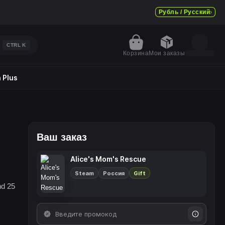
Рубль / Русский
CTRL
K
Корзина
Мои заказы
 Plus
Ваш заказ
Alice's Mom's Rescue
Steam
Россия
Gift
nd 25