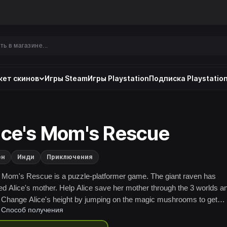
ет скинов
Игры Steam
Игры Playstation
Подписка Playstation
ice's Mom's Rescue
ен
Инди
Приключения
s Mom's Rescue is a puzzle-platformer game. The giant raven has
ed Alice's mother. Help Alice save her mother through the 3 worlds a
! Change Alice's height by jumping on the magic mushrooms to get
Способ получения
h the tiny spaces.