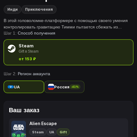
Инди
Приключения
В этой головоломке-платформере с помощью своего умения
контролировать гравитацию Тимми пытается сбежать из
Шаг 1:
Способ получения
ужасного замка, чтобы спасти своих друзей и победить зло.
Steam
Gift в Steam
от 153 ₽
Шаг 2:
Регион аккаунта
UA
Россия
-41%
Ваш заказ
Alien Escape
Steam
UA
Gift