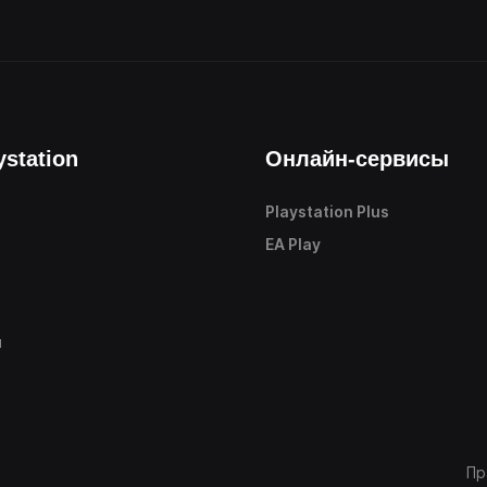
ystation
Онлайн-сервисы
Playstation Plus
е
EA Play
ы
Пр