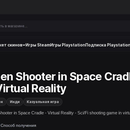
ет скинов
Игры Steam
Игры Playstation
Подписка Playstation
ien Shooter in Space Crad
Virtual Reality
ен
Инди
Казуальная игра
hooter in Space Cradle - Virtual Reality - Sci/Fi shooting game in virt
Способ получения