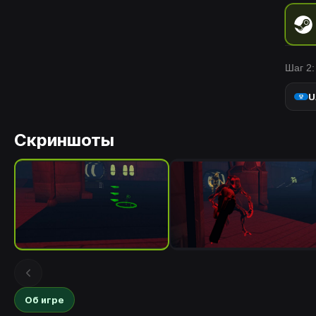
Шаг 2:
U
Скриншоты
Об игре