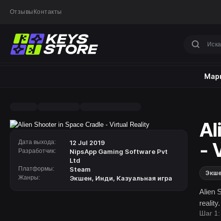
Отзывы
Контакты
Марк
Al
Дата выхода:
12 Jul 2019
- 
Разработчик:
NipsApp Gaming Software Pvt
Ltd
Платформы:
Steam
Экш
Жанры:
Экшен
,
Инди
,
Казуальная игра
Alien S
reality.
Шаг 1: