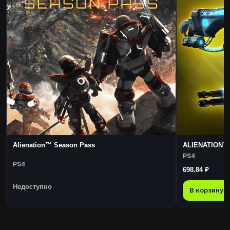
Alienation™ Season Pass
ALIENATION™ 
PS4
PS4
698.84 ₽
Недоступно
В корзину