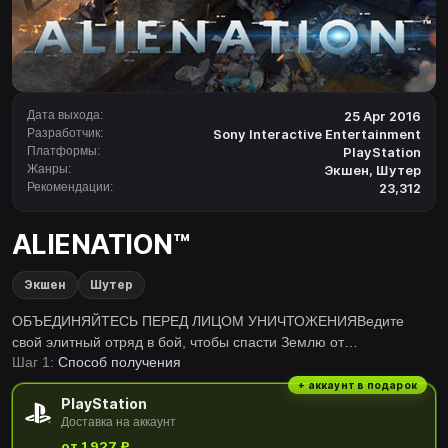
Дата выхода:
25 Apr 2016
Разработчик:
Sony Interactive Entertainment
Платформы:
PlayStation
Жанры:
Экшен
,
Шутер
Рекомендации:
23,312
ALIENATION™
Экшен
Шутер
ОБЪЕДИНЯЙТЕСЬ ПЕРЕД ЛИЦОМ УНИЧТОЖЕНИЯВедите
свой элитный отряд в бой, чтобы спасти Землю от
Шаг 1:
Способ получения
массированного инопланетного вторжения в этом неистовом
шутере с видом сверху с управлением для двух
+ аккаунт в подарок
PlayStation
джойстиков.Когда толпы инопланетных существ расползаются
Доставка на аккаунт
по всей планете, вам нужно объединиться с тремя друзьями,
от 1 927 ₽
чтобы разрабатывать общую тактику боя и прикрывать спины