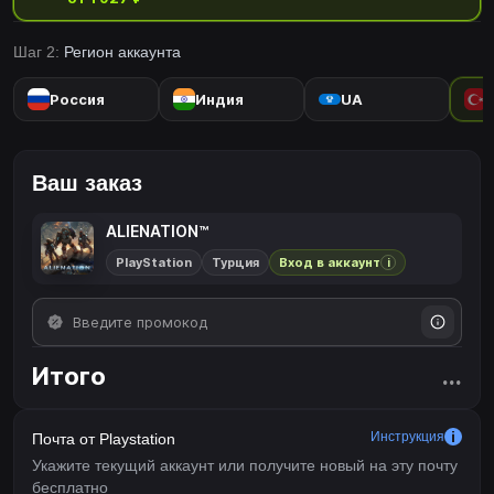
друг друга в условиях постоянно растущей угрозы.Испытайте
кровавый аркадный боевик от создателей Dead Nation™,
Шаг 2:
Регион аккаунта
RESOGUN™ и Super Stardust™.
Россия
Индия
UA
Ваш заказ
ALIENATION™
PlayStation
Турция
Вход в аккаунт
i
Итого
...
Инструкция
Почта от Playstation
Укажите текущий аккаунт или получите новый на эту почту
бесплатно