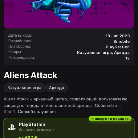
Дата выхода:
29 Jun 2023
Разработчик:
Smobile
Платформы:
PlayStation
Жанры:
Казуальная игра
,
Аркада
Рекомендации:
12
Aliens Attack
Казуальная игра
Аркада
Aliens Attack – аркадный шутер, позволяющий пользователю
защищать города от инопланетной армады. Собирайте
Шаг 1:
Способ получения
мощное оружие, чтобы уничтожать корабли вторжения в небе.
Переживите нападение инопланетян и спасите мир!
+ аккаунт в подарок
PlayStation
Доставка на аккаунт
от 687 ₽