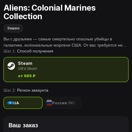
Aliens: Colonial Marines
Collection
Экшен
Вы с друзьями — самые смертельно опасные убийцы в
галактике, колониальные морпехи США. От вас требуется не
Шаг 1:
Способ получения
просто выжить, но и уничтожить очаг распространения
ксеноморфов.
Steam
Gift в Steam
от 985 ₽
Шаг 2:
Регион аккаунта
UA
Россия
Нет
Ваш заказ