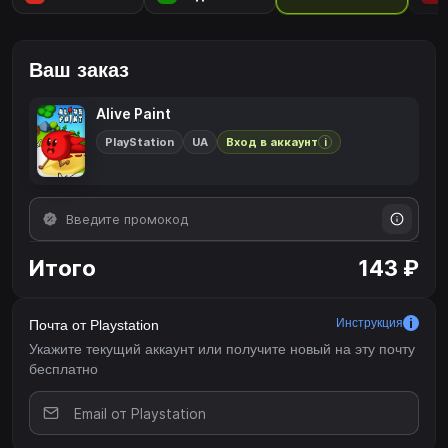
Наслаждайтесь расслабляющей игрой для всей семьи с
неограниченным количеством повторов.• Механика раскраски,
простая и понятная для игроков всех возрастов!Этот продукт
Ваш заказ
дает вам право загрузить как цифровую версию игры для
PS4™‎, так и цифровую версию игры для PS5™.
Alive Paint
PlayStation
UA
Вход в аккаунт
i
Итого
143 ₽
Инструкция
Почта от Playstation
Укажите текущий аккаунт или получите новый на эту почту
бесплатно