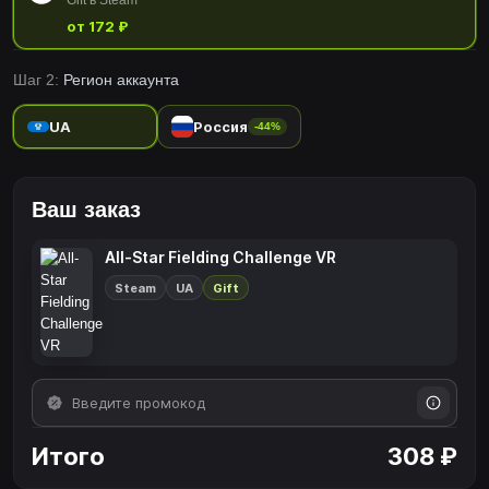
Gift в Steam
от 172 ₽
Шаг 2:
Регион аккаунта
UA
Россия
-44%
Ваш заказ
All-Star Fielding Challenge VR
Steam
UA
Gift
Итого
308 ₽