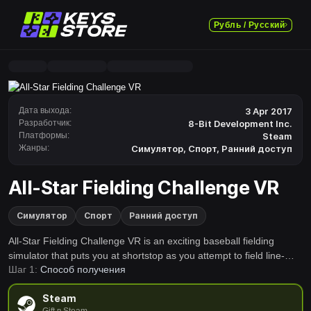
Рубль / Русский
Дата выхода:
3 Apr 2017
Разработчик:
8-Bit Development Inc.
Платформы:
Steam
Жанры:
Симулятор
,
Спорт
,
Ранний доступ
All-Star Fielding Challenge VR
Симулятор
Спорт
Ранний доступ
All-Star Fielding Challenge VR is an exciting baseball fielding
simulator that puts you at shortstop as you attempt to field line-
Шаг 1:
Способ получения
drives, pop-ups, and ground balls. Catch enough balls to progress
through each round and achieve greatness as you climb the
Steam
leaderboard.