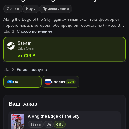
Экшен
Инди
Приключения
Along the Edge of the Sky - динамичный экшн-платформер от
первого лица, в котором тебе предстоит сбежать из Лимба. В
Шаг 1:
Способ получения
твоем распоряжении только скорость, ловкость и твоя меткость.
Cможешь пройти этот путь и не сдаться? В этом
Steam
захватывающем побеге все зависит только от тебя!
Gift в Steam
от 334 ₽
Шаг 2:
Регион аккаунта
UA
Россия
-20%
Ваш заказ
Along the Edge of the Sky
Steam
UA
Gift