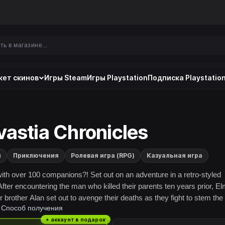
ет скинов
Игры Steam
Игры Playstation
Подписка Playstation
vastia Chronicles
и
Приключения
Ролевая игра (RPG)
Казуальная игра
th over 100 companions?! Set out on an adventure in a retro-styled
After encountering the man who killed their parents ten years prior, El
 brother Alan set out to avenge their deaths as they fight to stem the 
Способ получения
sters flooding into the upper world, and restore peace to Alvastia.
+ аккаунт в подарок