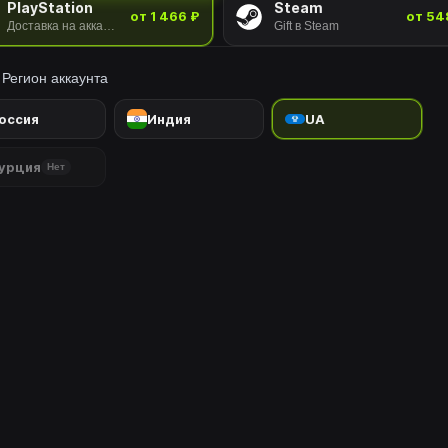
PlayStation
Steam
от 1 466 ₽
от 54
Доставка на аккаунт
Gift в Steam
Регион аккаунта
оссия
Индия
UA
урция
Нет