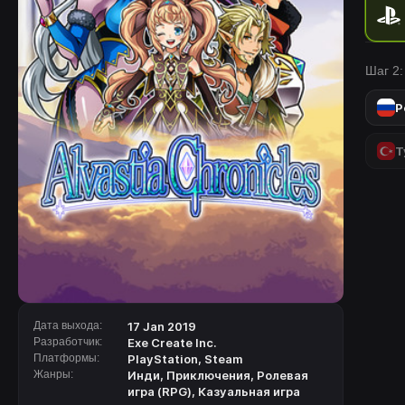
Шаг 2:
Р
Т
Дата выхода:
17 Jan 2019
Разработчик:
Exe Create Inc.
Платформы:
PlayStation
,
Steam
Жанры:
Инди
,
Приключения
,
Ролевая
игра (RPG)
,
Казуальная игра