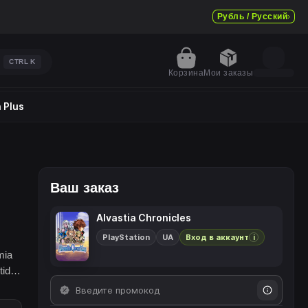
Рубль / Русский
CTRL
K
Корзина
Мои заказы
 Plus
Ваш заказ
Alvastia Chronicles
PlayStation
UA
Вход в аккаунт
i
mia
tide