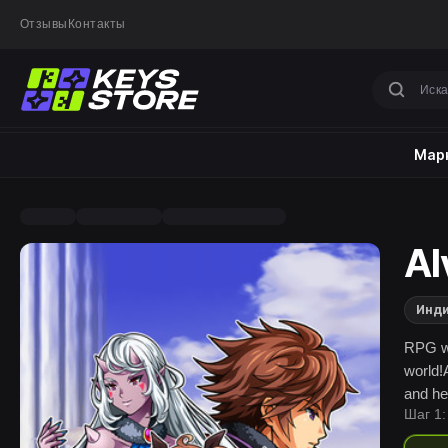
Отзывы
Контакты
Марк
Al
Инд
RPG wi
world!
and her
Шаг 1:
of mon