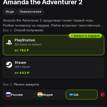
Amanda the Adventurer 2
Инди
Приключения
Amanda the Adventurer 2 продолжает сюжет первой игры.
Разбив телевизор на чердаке, Райли встречает таинственную
Шаг 1:
Способ получения
женщину в маске. Отправься в общественную библиотеку
Кенсдейла и погрузись в тайны «Аманды-путешественницы».
+ аккаунт в подарок
PlayStation
Доставка на аккаунт
от 782 ₽
Steam
Gift в Steam
от 443 ₽
Шаг 2:
Регион аккаунта
Россия
Индия
UA