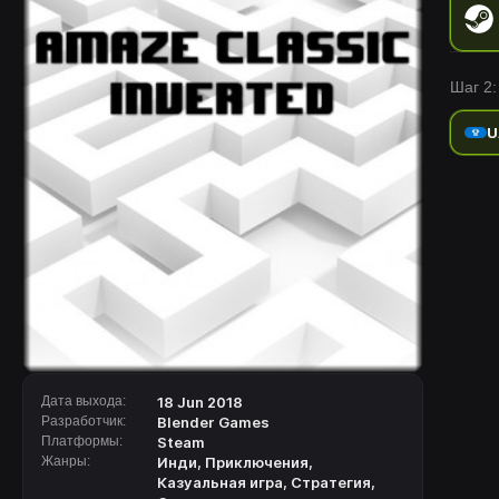
Шаг 2:
U
Дата выхода:
18 Jun 2018
Разработчик:
Blender Games
Платформы:
Steam
Жанры:
Инди
,
Приключения
,
Казуальная игра
,
Стратегия
,