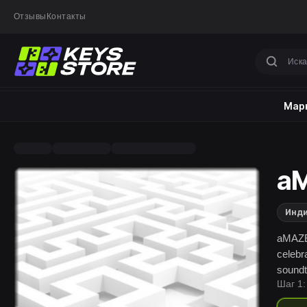
Отзывы
Контакты
Марк
aM
Инд
aMAZE C
celebr
soundt
Шаг 1: