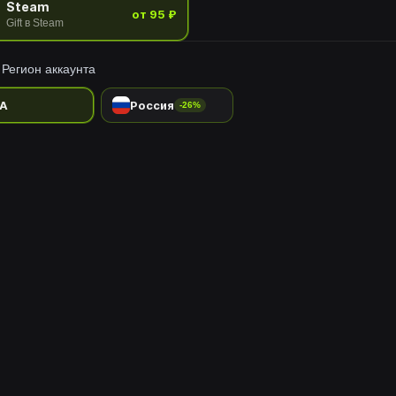
Steam
от 95 ₽
Gift в Steam
Регион аккаунта
A
Россия
-26%