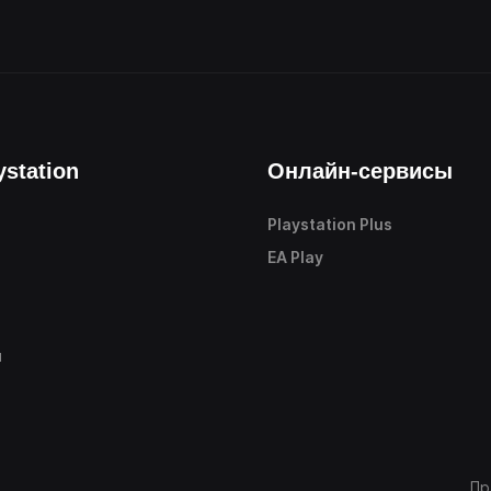
ystation
Онлайн-сервисы
Playstation Plus
е
EA Play
ы
Пр