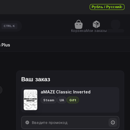
Рубль / Русский
CTRL
K
Корзина
Мои заказы
 Plus
Ваш заказ
aMAZE Classic: Inverted
Steam
UA
Gift