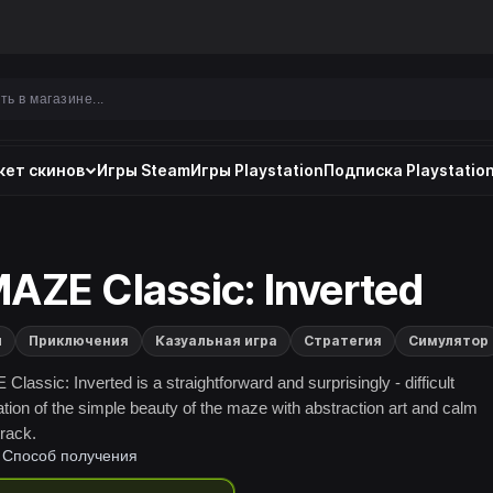
ет скинов
Игры Steam
Игры Playstation
Подписка Playstation
AZE Classic: Inverted
и
Приключения
Казуальная игра
Стратегия
Симулятор
lassic: Inverted is a straightforward and surprisingly - difficult
ation of the simple beauty of the maze with abstraction art and calm
rack.
Способ получения