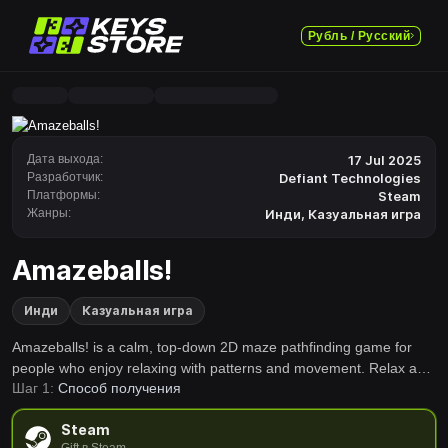
Рубль / Русский
Дата выхода:
17 Jul 2025
Разработчик:
Defiant Technologies
Платформы:
Steam
Жанры:
Инди
,
Казуальная игра
Amazeballs!
Инди
Казуальная игра
Amazeballs! is a calm, top-down 2D maze pathfinding game for
people who enjoy relaxing with patterns and movement. Relax and
Шаг 1:
Способ получения
enjoy the soothing mental exercise of finding the patterns in the
maze, competing only against yourself.
Steam