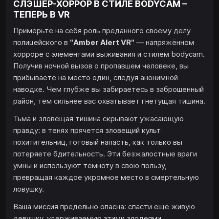
СЛЭШЕР-ХОРРОР В СТИЛЕ BODYCAM –
ТЕПЕРЬ В VR
Примерьте на себя роль преданного своему делу
полицейского в
"Amber Alert VR"
— напряжённом
хорроре с элементами выживания и стилем bodycam.
Получив ночной вызов о пропавшем человеке, вы
прибываете на место один, следуя анонимной
наводке. Чем глубже вы забираетесь в заброшенный
район, тем сильнее вас охватывает гнетущая тишина.
Тьма и зловещая тишина скрывают ужасающую
правду: в тенях прячется зловещий культ
похитительниц, готовый напасть, как только вы
потеряете бдительность. Эти безжалостные враги
умны и используют темноту в свою пользу,
превращая каждое укромное место в смертельную
ловушку.
Ваша миссия предельно опасна: спасти ещё живую
девушку, удерживаемую этими злодеями.