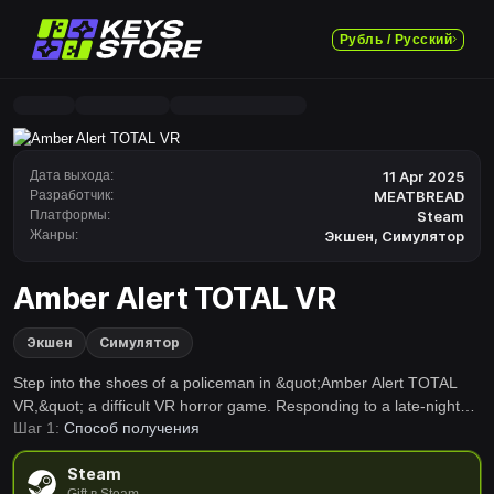
Рубль / Русский
Дата выхода:
11 Apr 2025
Разработчик:
MEATBREAD
Платформы:
Steam
Жанры:
Экшен
,
Симулятор
Amber Alert TOTAL VR
Экшен
Симулятор
Step into the shoes of a policeman in &quot;Amber Alert TOTAL
VR,&quot; a difficult VR horror game. Responding to a late-night
Шаг 1:
Способ получения
call, you find a sinister cult of women abductors. Your mission:
rescue a captive girl. Navigate perilous streets, evade cult
Steam
members, and survive.