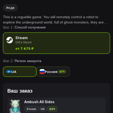
Инди
This is a roguelite game. You will remotely control a robot to
explore the underground world, full of ghost monsters, they are
Шаг 1:
Способ получения
afraid of light, your flashlight can do damage to them, the mouse
control the direction of the flashlight, Keyboard 'WASD' controls the
Steam
direction,has 3 lives per turn.
Gift в Steam
от 7 475 ₽
Шаг 2:
Регион аккаунта
UA
Россия
-22%
Ваш заказ
Ambush All Sides
Steam
UA
Gift