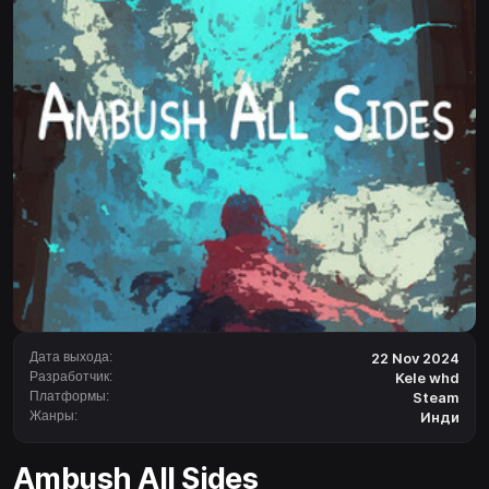
Дата выхода:
22 Nov 2024
Разработчик:
Kele whd
Платформы:
Steam
Жанры:
Инди
Ambush All Sides