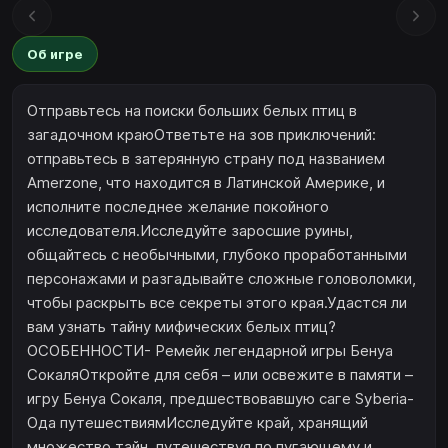
Об игре
Отправьтесь на поиски больших белых птиц в
загадочном краюОтветьте на зов приключений:
отправьтесь в затерянную страну под названием
Amerzone, что находится в Латинской Америке, и
исполните последнее желание покойного
исследователя.Исследуйте заросшие руины,
общайтесь с необычными, глубоко проработанными
персонажами и разгадывайте сложные головоломки,
чтобы раскрыть все секреты этого края.Удастся ли
вам узнать тайну мифических белых птиц?
ОСОБЕННОСТИ- Ремейк легендарной игры Бенуа
СокаляОткройте для себя – или освежите в памяти –
игру Бенуа Сокаля, предшествовавшую саге Syberia-
Ода путешествиямИсследуйте край, хранящий
множество тайн, путешествуя по пугающему и