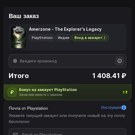
верной духу оригинала игре- Знакомьтесь с интересными
персонажамиОбщайтесь с колоритными персонажами игры,
чтобы узнать их предысторию и исправить ошибки прошлого- 2
Ваш заказ
режима сложности, чтобы любой мог насладиться
приключением- Возможность переноса сохранения из
Amerzone - The Explorer's Legacy
демоверсии в полноценную игру- Знакомство со вселенной
PlayStation
Индия
Вход в аккаунт
i
Бенуа Сокаля, автора серии Syberia
Итого
1 408.41 ₽
Бонус на аккаунт PlayStation
₽
1 ₹
Зачислим вместе с заказом
Инструкция
Почта от Playstation
Укажите текущий аккаунт или получите новый на эту почту
бесплатно