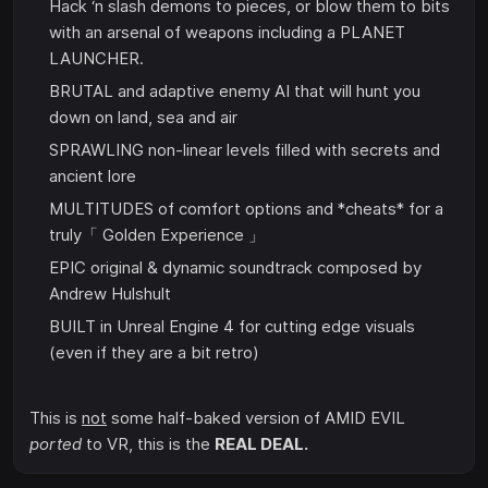
Hack ‘n slash demons to pieces, or blow them to bits
with an arsenal of weapons including a PLANET
LAUNCHER.
BRUTAL and adaptive enemy AI that will hunt you
down on land, sea and air
SPRAWLING non-linear levels filled with secrets and
ancient lore
MULTITUDES of comfort options and *cheats* for a
truly「 Golden Experience 」
EPIC original & dynamic soundtrack composed by
Andrew Hulshult
BUILT in Unreal Engine 4 for cutting edge visuals
(even if they are a bit retro)
This is
not
some half-baked version of AMID EVIL
ported
to VR, this is the
REAL DEAL.