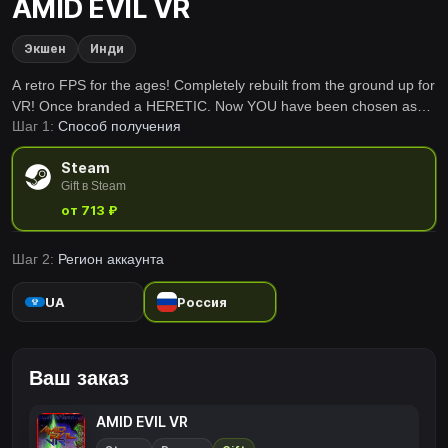
AMID EVIL VR
Экшен
Инди
A retro FPS for the ages! Completely rebuilt from the ground up for
VR! Once branded a HERETIC. Now YOU have been chosen as
Шаг 1:
Способ получения
our champion! Reclaim our sacred weapons. Take back our
ancient lands. If you can stand... AMID EVIL.
Steam
Gift в Steam
от 713 ₽
Шаг 2:
Регион аккаунта
UA
Россия
Ваш заказ
AMID EVIL VR