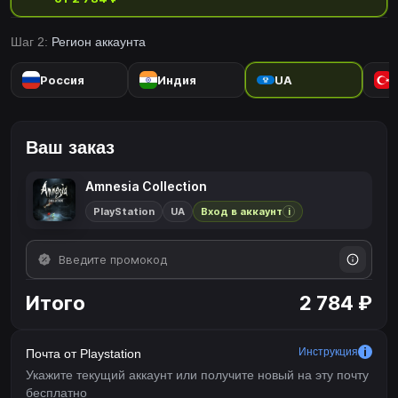
сквозь испытания, созданные безумным разумом. Рискнете ли
вы своей жизнью ради спасения других?
Шаг 2:
Регион аккаунта
Россия
Индия
UA
Ваш заказ
Amnesia Collection
PlayStation
UA
Вход в аккаунт
i
Итого
2 784 ₽
Инструкция
Почта от Playstation
Укажите текущий аккаунт или получите новый на эту почту
бесплатно