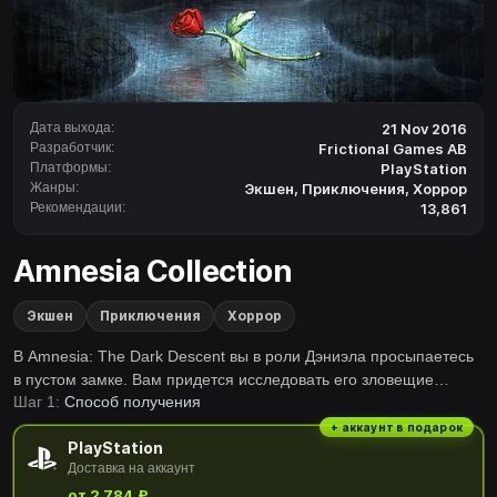
Дата выхода:
21 Nov 2016
Разработчик:
Frictional Games AB
Платформы:
PlayStation
Жанры:
Экшен
,
Приключения
,
Хоррор
Рекомендации:
13,861
Amnesia Collection
Экшен
Приключения
Хоррор
В Amnesia: The Dark Descent вы в роли Дэниэла просыпаетесь
в пустом замке. Вам придется исследовать его зловещие
Шаг 1:
Способ получения
коридоры, собрать воедино обрывки воспоминаний и узнать,
что за ужас скрывается в глубине.В Amnesia: A Machine For Pigs
+ аккаунт в подарок
PlayStation
богатый промышленник Освальд Мандус просыпается от
Доставка на аккаунт
ужасного кошмара с адской машиной. Его детям грозит
от 2 784 ₽
опасность, он должен спасти их. Amnesia: Justine проведет вас