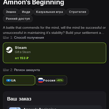
Amnon's Beginning
Экшен
Инди
Казуальная игра
Стратегия
Ранний доступ
A battle that commends for the mind, will the mind be successful or
unsuccessful in maintaining it's stability? Build your settlement and
Шаг 1:
Способ получения
fight off the invader of this spiritual realm with real-time strategy.
Steam
Gift в Steam
от 153 ₽
Шаг 2:
Регион аккаунта
UA
Россия
-40%
Ваш заказ