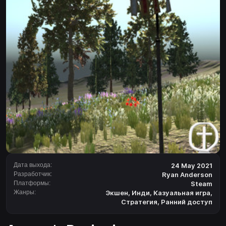
Дата выхода:
24 May 2021
Разработчик:
Ryan Anderson
Платформы:
Steam
Жанры:
Экшен
,
Инди
,
Казуальная игра
,
Стратегия
,
Ранний доступ