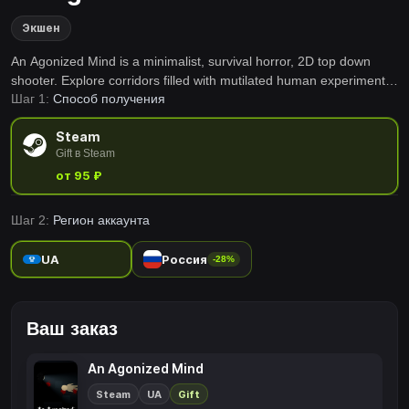
Экшен
An Agonized Mind is a minimalist, survival horror, 2D top down
shooter. Explore corridors filled with mutilated human experiments
Шаг 1:
Способ получения
as you run and shoot your way to freedom. Gather resources and
upgrade yourself, choosing to be robotic or human as you fight
Steam
horrors of the compound.
Gift в Steam
от 95 ₽
Шаг 2:
Регион аккаунта
UA
Россия
-28%
Ваш заказ
An Agonized Mind
Steam
UA
Gift