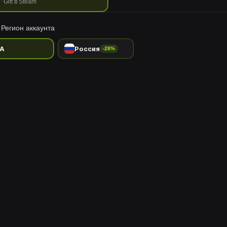
Gift в Steam
Регион аккаунта
A
Россия
-28%