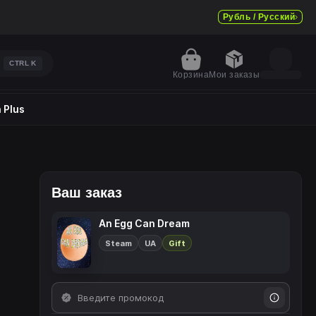
Рубль / Русский
CTRL
K
Корзина
Мои заказы
 Plus
Ваш заказ
An Egg Can Dream
Steam
UA
Gift