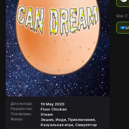
Шаг 2:
U
Дата выхода:
19 May 2020
Разработчик:
Floor Chicken
Платформы:
Steam
Жанры:
Экшен
,
Инди
,
Приключения
,
Казуальная игра
,
Симулятор