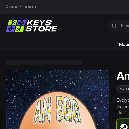
Отзывы
Контакты
Марк
An
Экш
Everyo
dreams
Шаг 1: