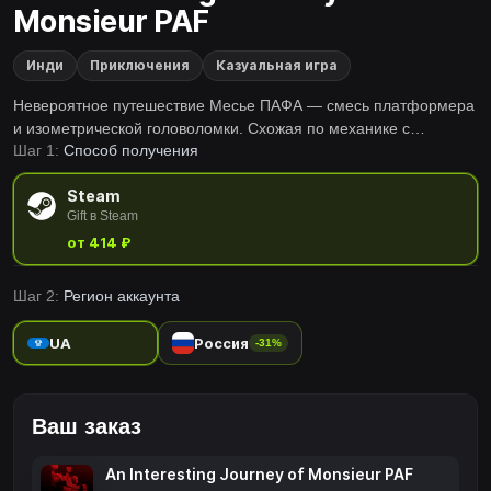
Monsieur PAF
Инди
Приключения
Казуальная игра
Невероятное путешествие Месье ПАФА — смесь платформера
и изометрической головоломки. Схожая по механике с
Шаг 1:
Способ получения
Sokoban, игра вносит новое слово в жанр, сочетая 3D-
вертикальность c великолепным самобытным двухмерным
Steam
окружением.
Gift в Steam
от 414 ₽
Шаг 2:
Регион аккаунта
UA
Россия
-31%
Ваш заказ
An Interesting Journey of Monsieur PAF