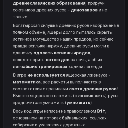
древнеславянских образования,
приручи
союзников древних русов -
динозавров
и не
только
Богатырская силушка древних русов изображена в
полном объеме, ящеры долго пытались скрыть
истинное могущество наших предков, но сейчас
правда всплыла наружу, древние русы могли в
одиночку
одолеть легионы иродов
,
оплодотворить
сотню дев
за ночь, а об их
легчайших тренировках
ходили легенды
В игре
не используется
ящерская лженаука -
математика
, все расчеты выполняются в
соответствии с правилами
счета древних русов
!
Вместо ящерского сложить (с
ложью
жить) русы
предпочитали умножить (
умно жить
)
Весь код игры написан на православном
В††
,
основанном на потоках байкальских, ссылках
сибирских и указателях дорожных