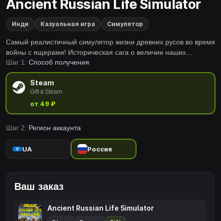
Ancient Russian Life Simulator
Инди
Казуальная игра
Симулятор
Самый реалистичный симулятор жизни древних русов во время
войны с ящерами! Историческая сага о величии наших
Шаг 1:
Способ получения
предков, отважно борющихся с превосходящей их
численностью зеленой чумой!
Steam
Gift в Steam
от 49 ₽
Шаг 2:
Регион аккаунта
UA
Россия
Ваш заказ
Ancient Russian Life Simulator