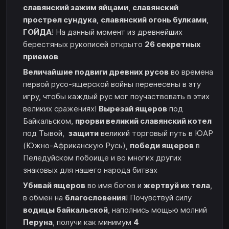
славянский зажим яйцами
,
славянский
прострел сундука
,
славянский огонь булками
,
ГОЙДА
! На данный момент из древнейших
берестяных рукописей открыто
26 секретных
приемов
Величайшие подвиги древних русов
во времена
первой русо-ящерской войны перенесены в эту
игру, чтобы каждый рус мог поучаствовать в этих
великих сражениях!
Вырезай ящеров
под
Байкальском,
прорви великий славянский котел
под Тывой,
защити
великий торговый путь в ЮАР
(Южно-Африканскую Русь),
победи ящеров
в
Пеледуйском побоище и во многих других
знаковых для нашего народа битвах
Убивай ящеров
во имя богов и
жертвуй их тела
,
в обмен на
благословения
! Почувствуй силу
водицы байкальской
, наполнись мощью молний
Перуна
, получи как минимум
4