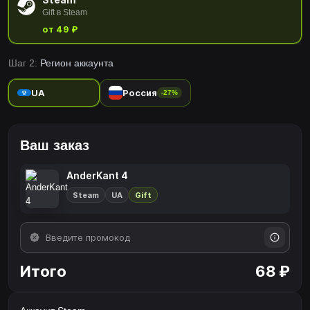
Gift в Steam
от 49 ₽
Шаг 2:
Регион аккаунта
UA
Россия
-27%
Ваш заказ
AnderKant 4
Steam
UA
Gift
Итого
68 ₽