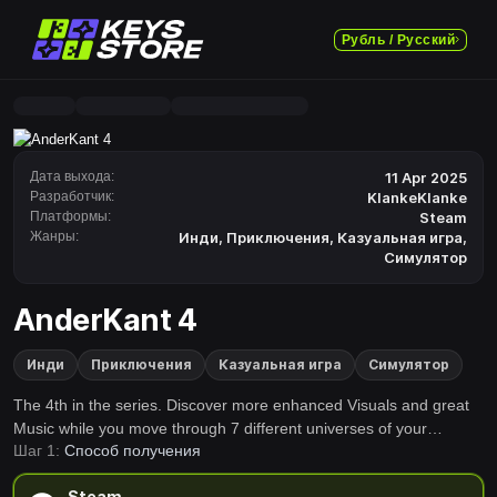
Рубль / Русский
Дата выхода:
11 Apr 2025
Разработчик:
KlankeKlanke
Платформы:
Steam
Жанры:
Инди
,
Приключения
,
Казуальная игра
,
Симулятор
AnderKant 4
Инди
Приключения
Казуальная игра
Симулятор
The 4th in the series. Discover more enhanced Visuals and great
Music while you move through 7 different universes of your
Шаг 1:
Способ получения
choosing in a fully 3D immersive first-person experience.
Steam