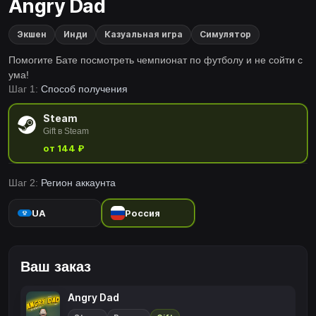
Angry Dad
Экшен
Инди
Казуальная игра
Симулятор
Помогите Бате посмотреть чемпионат по футболу и не сойти с
ума!
Шаг 1:
Способ получения
Steam
Gift в Steam
от 144 ₽
Шаг 2:
Регион аккаунта
UA
Россия
Ваш заказ
Angry Dad