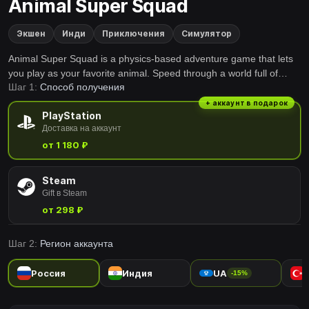
Animal Super Squad
Экшен
Инди
Приключения
Симулятор
Animal Super Squad is a physics-based adventure game that lets
you play as your favorite animal. Speed through a world full of
Шаг 1:
Способ получения
dangers and bananas. Create your own levels, share them with
the community, or forget all that nonsense and just play other
+ аккаунт в подарок
PlayStation
people’s stuff.
Доставка на аккаунт
от 1 180 ₽
Steam
Gift в Steam
от 298 ₽
Шаг 2:
Регион аккаунта
Россия
Индия
UA
-15%