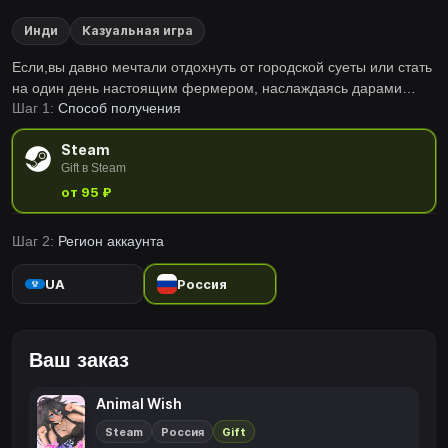
Инди
Казуальная игра
Если,вы давно мечтали отдохнуть от городской суеты или стать
на один день настоящим фермером, наслаждаясь дарами
Шаг 1:
Способ получения
природы, тогда добро пожаловать на ферму животных!
Steam
Gift в Steam
от 95 ₽
Шаг 2:
Регион аккаунта
UA
Россия
Ваш заказ
Animal Wish
Steam
Россия
Gift