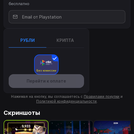
опытным поклонником ритм-игр или новичком, стремящимся
бесплатно
исследовать мир кумиров аниме, эта игра обещает
незабываемые впечатления, сочетая острые ощущения от
игры с трогательными рассказами об амбициях, дружбе и
успехе.Присоединяйтесь к нам в этом ослепительном
приключении, и пусть ритм проложит путь к славе!
РУБЛИ
КРИПТА
Без комиссии
Перейти к оплате
Нажимая на кнопку, вы соглашаетесь с
Правилами покупки
и
Политикой конфиденциальности
.
Скриншоты