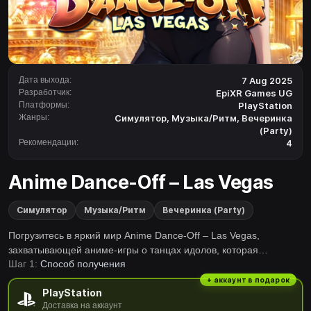
Дата выхода:
7 Aug 2025
Разработчик:
EpiXR Games UG
Платформы:
PlayStation
Жанры:
Симулятор
,
Музыка/Ритм
,
Вечеринка
(Party)
Рекомендации:
4
Anime Dance-Off – Las Vegas
Симулятор
Музыка/Ритм
Вечеринка (Party)
Погрузитесь в яркий мир Anime Dance-Off – Las Vegas,
захватывающей аниме-игры о танцах идолов, которая
Шаг 1:
Способ получения
приглашает вас присоединиться к путешествию девяти
уникальных кумиров, каждый со своими мечтами, нарядами,
+ аккаунт в подарок
PlayStation
любимыми местами и любимыми песнями.В этом
Доставка на аккаунт
захватывающем приключении у вас будет возможность