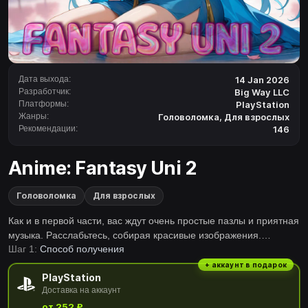
Дата выхода:
14 Jan 2026
Разработчик:
Big Way LLC
Платформы:
PlayStation
Жанры:
Головоломка
,
Для взрослых
Рекомендации:
146
Anime: Fantasy Uni 2
Головоломка
Для взрослых
Как и в первой части, вас ждут очень простые пазлы и приятная
музыка. Расслабьтесь, собирая красивые изображения.
Шаг 1:
Способ получения
Свирепые варвары, мудрые маги, отважные паладины и
многие другие героини ждут вас!
+ аккаунт в подарок
PlayStation
Доставка на аккаунт
от 252 ₽