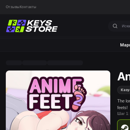
Отзывы
Контакты
Марк
An
Казу
The lo
feets!
Шаг 1: