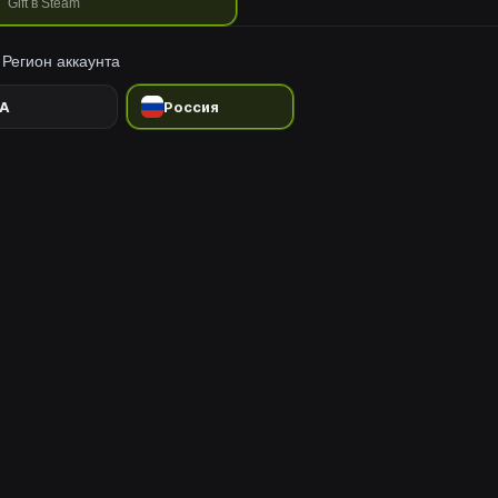
Gift в Steam
Регион аккаунта
A
Россия