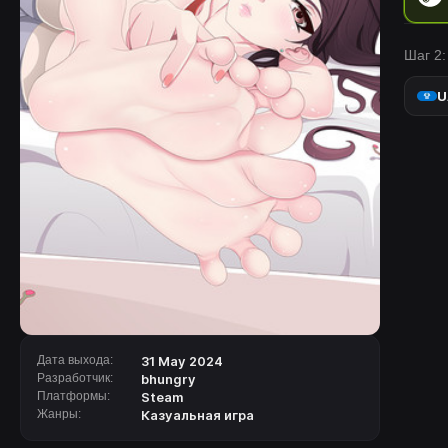
Шаг 2:
U
Дата выхода:
31 May 2024
Разработчик:
bhungry
Платформы:
Steam
Жанры:
Казуальная игра