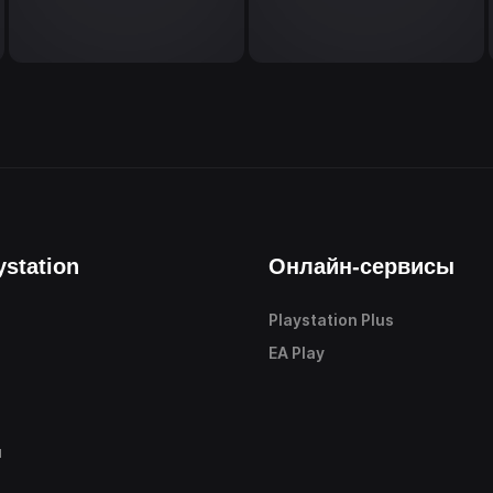
ystation
Онлайн-сервисы
Playstation Plus
е
EA Play
ы