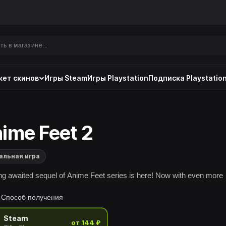
ет скинов
Игры Steam
Игры Playstation
Подписка Playstation
ime Feet 2
альная игра
ng awaited sequel of Anime Feet series is here! Now with even more
Способ получения
Steam
от 144 ₽