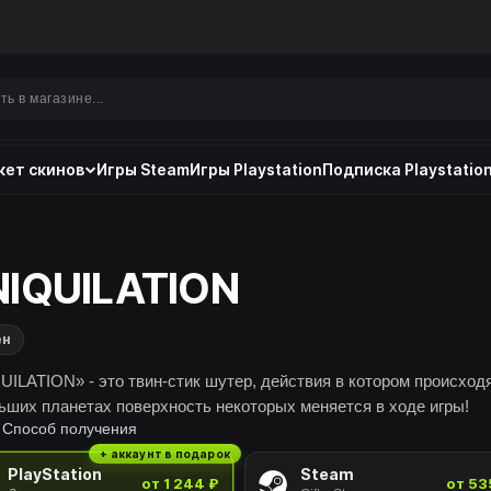
ет скинов
Игры Steam
Игры Playstation
Подписка Playstation
IQUILATION
ен
UILATION» - это твин-стик шутер, действия в котором происход
ьших планетах поверхность некоторых меняется в ходе игры!
Способ получения
+ аккаунт в подарок
PlayStation
Steam
от 1 244 ₽
от 53