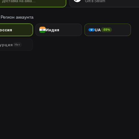
Доставка на аккаунт
Gift в Steam
Регион аккаунта
оссия
Индия
UA
-55%
урция
Нет