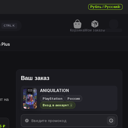
Рубль / Русский
CTRL
K
Корзина
Мои заказы
 Plus
Ваш заказ
ANIQUILATION
PlayStation
Россия
ят на
Вход в аккаунт
i
5 ₽