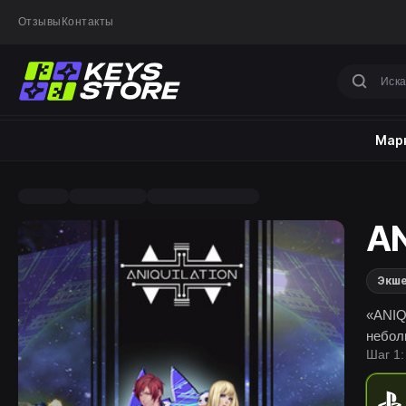
Отзывы
Контакты
Марк
AN
Экш
«ANIQ
небол
Шаг 1: