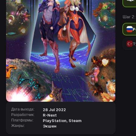
Шаг 2:
Р
Т
Дата выхода:
28 Jul 2022
Разработчик:
R-Next
Платформы:
PlayStation
,
Steam
Жанры:
Экшен