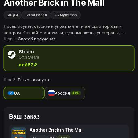
Another Brick in The Mall
Инди
Стратегия
Симулятор
Проектируйте, стройте и управляйте гигантским торговым
центром. Откройте магазины, супермаркеты, рестораны,
Шаг 1:
Способ получения
кинотеатры, боулинг и многое другое. Наймите и управляйте
лучшими сотрудниками и заставьте своих клиентов тратить все
Steam
свои деньги!
Gift в Steam
от 857 ₽
Шаг 2:
Регион аккаунта
UA
Россия
-11%
Ваш заказ
Another Brick in The Mall