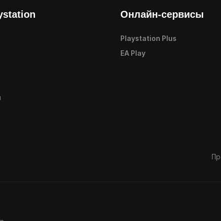
ystation
Онлайн-сервисы
Playstation Plus
е
EA Play
ы
Пр