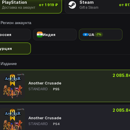
PlayStation
Steam
от 1 919 ₽
от 81
Доставка на аккаунт
Gift в Steam
Регион аккаунта
оссия
Индия
UA
-7%
урция
Издание
2 085.8
Another Crusade
STANDARD
PS5
2 085.8
Another Crusade
STANDARD
PS4