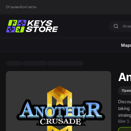
Отзывы
Контакты
Марк
An
При
Discov
taking
strateg
Шаг 1: