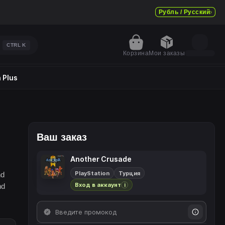
Рубль / Русский
CTRL
K
Корзина
Мои заказы
 Plus
Ваш заказ
Another Crusade
PlayStation
Турция
nd
Вход в аккаунт
nd
i