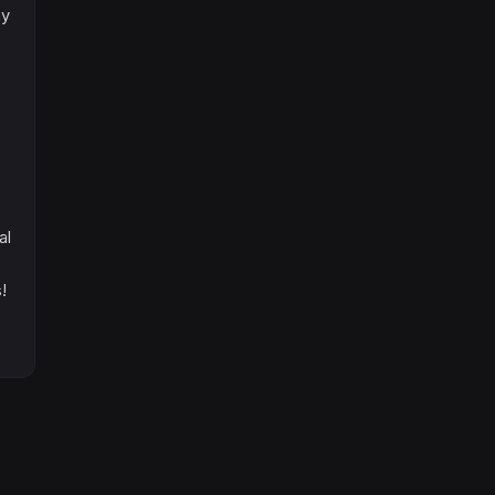
ay
al
!