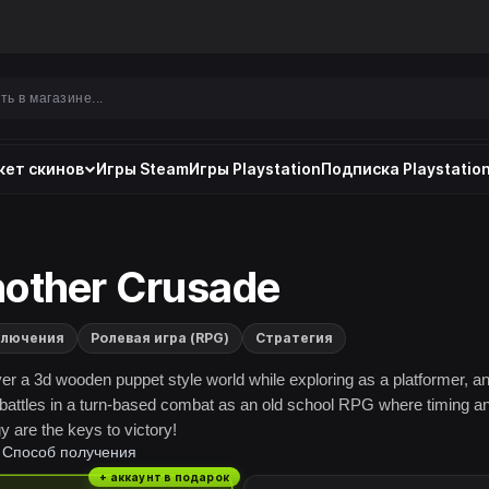
ет скинов
Игры Steam
Игры Playstation
Подписка Playstation
other Crusade
ключения
Ролевая игра (RPG)
Стратегия
er a 3d wooden puppet style world while exploring as a platformer, a
 battles in a turn-based combat as an old school RPG where timing a
y are the keys to victory!
Способ получения
+ аккаунт в подарок