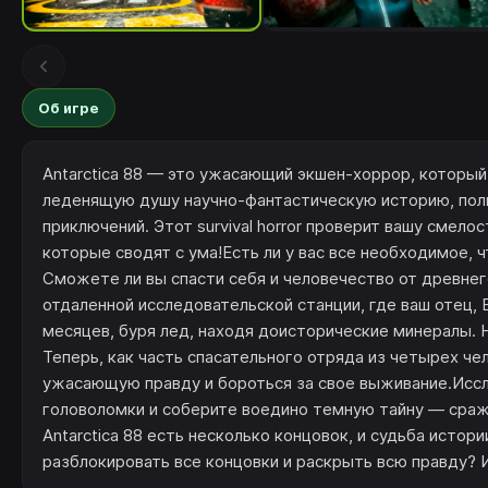
Об игре
Antarctica 88 — это ужасающий экшен-хоррор, который
леденящую душу научно-фантастическую историю, по
приключений. Этот survival horror проверит вашу смело
которые сводят с ума!Есть ли у вас все необходимое,
Сможете ли вы спасти себя и человечество от древнег
отдаленной исследовательской станции, где ваш отец,
месяцев, буря лед, находя доисторические минералы. Н
Теперь, как часть спасательного отряда из четырех че
ужасающую правду и бороться за свое выживание.Исс
головоломки и соберите воедино темную тайну — сраж
Antarctica 88 есть несколько концовок, и судьба исто
разблокировать все концовки и раскрыть всю правду? И