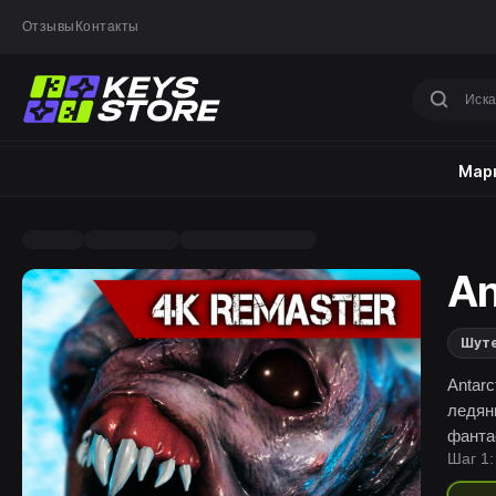
Отзывы
Контакты
Марк
An
Шут
Antar
ледян
фанта
Шаг 1:
и зах
смело