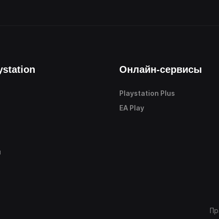
ystation
Онлайн-сервисы
Playstation Plus
е
EA Play
ы
Пр