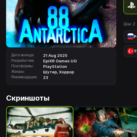
сводя
скрыт
челов
Шаг 2:
Антар
Влади
Р
лед, 
с экс
Т
четыр
Дата выхода:
21 Aug 2025
ужаса
Разработчик:
EpiXR Games UG
Платформы:
PlayStation
собир
Жанры:
Шутер
,
Хоррор
темну
Рекомендации:
23
осторо
полно
концо
Скриншоты