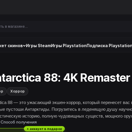
ет скинов
Игры Steam
Игры Playstation
Подписка Playstation
tarctica 88: 4K Remaster
ер
Хоррор
ctica 88 — это ужасающий экшен-хоррор, который перенесет вас 
ые пустоши Антарктиды. Погрузитесь в леденящую душу научн
стическую историю, полную чудовищных существ, мощного ору
Способ получения
ватывающих приключений. Этот survival horror проверит вашу
сть, так что будьте готовы кричать и решать головоломки, кото
+ аккаунт в подарок