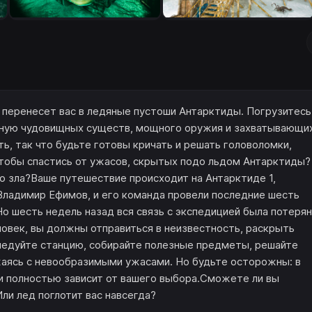
 перенесет вас в ледяные пустоши Антарктиды. Погрузитесь
лную чудовищных существ, мощного оружия и захватывающи
сть, так что будьте готовы кричать и решать головоломки,
 чтобы спастись от ужасов, скрытых подо льдом Антарктиды?
о зла?Ваше путешествие происходит на Антарктиде 1,
 Владимир Ефимов, и его команда провели последние шесть
о шесть недель назад вся связь с экспедицией была потерян
ловек, вы должны отправиться в неизвестность, раскрыть
ледуйте станцию, собирайте полезные предметы, решайте
аясь с невообразимыми ужасами. Но будьте осторожны: в
рии полностью зависит от вашего выбора.Сможете ли вы
ли лед поглотит вас навсегда?