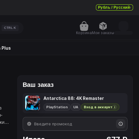
Рубль / Русский
CTRL
K
Корзина
Мои заказы
 Plus
Ваш заказ
Antarctica 88: 4K Remaster
PlayStation
UA
Вход в аккаунт
в
i
о-
жия
рые