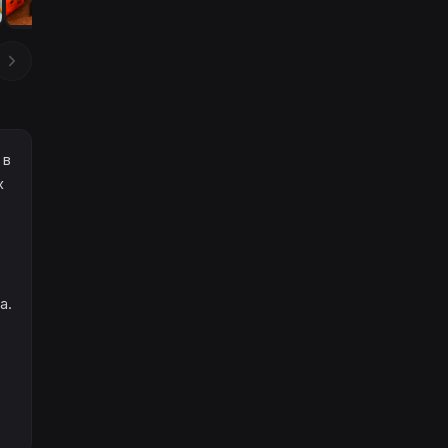
 в
х
а.