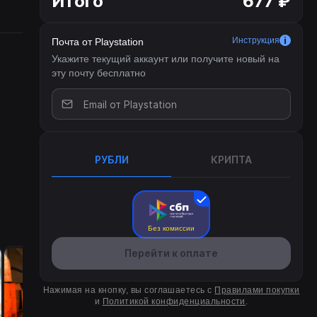
Итого
677 ₽
ов,
Инструкция
Почта от Playstation
Укажите текущий аккаунт или получите новый на
эту почту бесплатно
 буря
вязь
 из
ию,
дино
РУБЛИ
КРИПТА
все
Без комиссии
Перейти к оплате
Нажимая на кнопку, вы соглашаетесь с
Правилами покупки
и
Политикой конфиденциальности
.